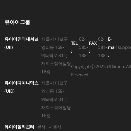
유아이그룹
유아이인터내셔널
서울시 마포구
02-
02-
E-
TEL
FAX
(UII)
염리동 168-
585-
581-
mail
suppo
:
:
9(독막로 311)
1881
1881
:
재화스퀘어빌딩
Copyright ⓒ 2025 UI Group. All 
16층
Reserved.
유아이다이나믹스
서울시 마포구
(UID)
염리동 168-
9(독막로 311)
재화스퀘어빌딩
16층
유아이헬리콥터
본사 : 서울시