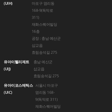
(UIH)
마포구 염리동
168-9(독막로
311)
재화스퀘어빌딩
16층
공장 : 충남 예산군
삽교읍
효림송석길 275
유아이헬리제트
충남 예산군
(UIJ)
삽교읍
효림송석길 275
유아이코스메틱스
서울시 마포구
(UIC)
염리동 168-
9(독막로 311)
재화스퀘어빌딩